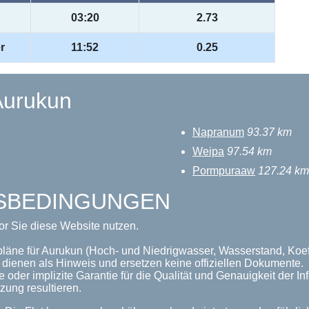
03:20
2.73
r
11:52
0.25
Aurukun
Napranum
93.37 km
Weipa
97.54 km
Pormpuraaw
127.24 km
GSBEDINGUNGEN
or Sie diese Website nutzen.
pläne für Aurukun (Hoch- und Niedrigwasser, Wasserstand, Koeff
dienen als Hinweis und ersetzen keine offiziellen Dokumente.
 oder implizite Garantie für die Qualität und Genauigkeit der 
zung resultieren.