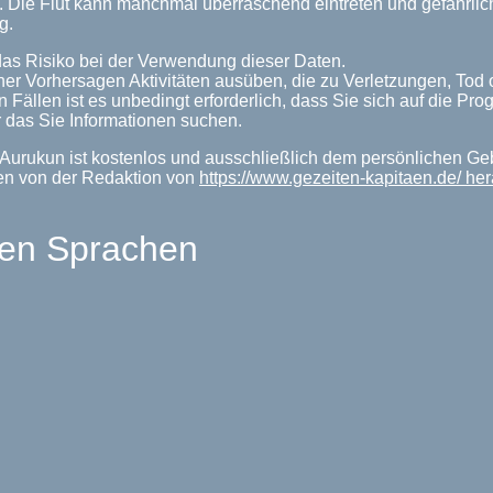
n. Die Flut kann manchmal überraschend eintreten und gefährl
g.
as Risiko bei der Verwendung dieser Daten.
her Vorhersagen Aktivitäten ausüben, die zu Verletzungen, Tod
n Fällen ist es unbedingt erforderlich, dass Sie sich auf die P
 das Sie Informationen suchen.
 Aurukun ist kostenlos und ausschließlich dem persönlichen Ge
en von der Redaktion von
https://www.gezeiten-kapitaen.de/ h
len Sprachen