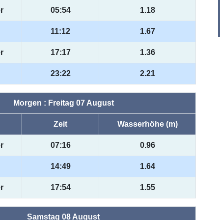
r
05:54
1.18
11:12
1.67
r
17:17
1.36
23:22
2.21
Morgen : Freitag 07 August
Zeit
Wasserhöhe (m)
r
07:16
0.96
14:49
1.64
r
17:54
1.55
Samstag 08 August