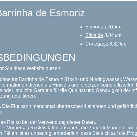
Barrinha de Esmoriz
Esmoriz
1.61 km
Silvalde
3.04 km
Cortegaça
3.32 km
GSBEDINGUNGEN
or Sie diese Website nutzen.
pläne für Barrinha de Esmoriz (Hoch- und Niedrigwasser, Wasser
nformationen dienen als Hinweis und ersetzen keine offizielle
 oder implizite Garantie für die Qualität und Genauigkeit der 
zung resultieren.
n. Die Flut kann manchmal überraschend eintreten und gefährl
g.
as Risiko bei der Verwendung dieser Daten.
her Vorhersagen Aktivitäten ausüben, die zu Verletzungen, Tod
n Fällen ist es unbedingt erforderlich, dass Sie sich auf die P