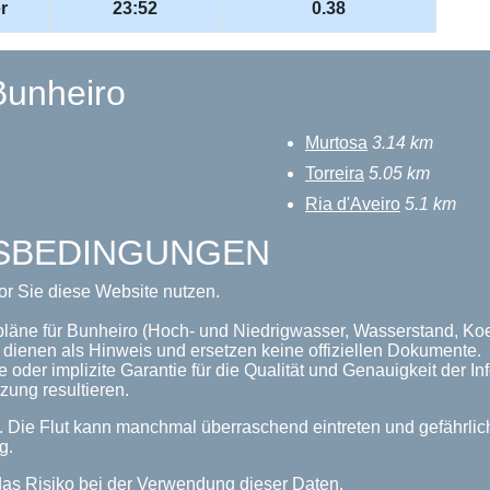
r
23:52
0.38
Bunheiro
Murtosa
3.14 km
Torreira
5.05 km
Ria d'Aveiro
5.1 km
GSBEDINGUNGEN
or Sie diese Website nutzen.
pläne für Bunheiro (Hoch- und Niedrigwasser, Wasserstand, Koef
dienen als Hinweis und ersetzen keine offiziellen Dokumente.
 oder implizite Garantie für die Qualität und Genauigkeit der 
zung resultieren.
n. Die Flut kann manchmal überraschend eintreten und gefährl
g.
as Risiko bei der Verwendung dieser Daten.