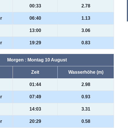
00:33
2.78
r
06:40
1.13
13:00
3.06
r
19:29
0.83
Morgen : Montag 10 August
Zeit
Wasserhöhe (m)
01:44
2.98
r
07:49
0.93
14:03
3.31
r
20:29
0.58