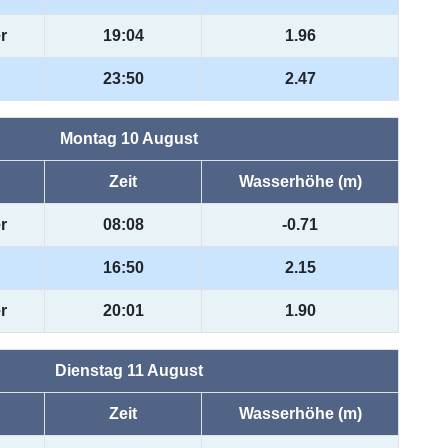
r
19:04
1.96
23:50
2.47
Montag 10 August
Zeit
Wasserhöhe (m)
r
08:08
-0.71
16:50
2.15
r
20:01
1.90
Dienstag 11 August
Zeit
Wasserhöhe (m)