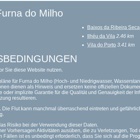
Furna do Milho
Baixos da Ribeira Seca
Ilhéu da Vila
2.46 km
Vila do Porto
3.41 km
GSBEDINGUNGEN
or Sie diese Website nutzen.
pläne für Furna do Milho (Hoch- und Niedrigwasser, Wasserstand
onen dienen als Hinweis und ersetzen keine offiziellen Dokume
 oder implizite Garantie für die Qualität und Genauigkeit der 
zung resultieren.
n. Die Flut kann manchmal überraschend eintreten und gefährl
g.
as Risiko bei der Verwendung dieser Daten.
her Vorhersagen Aktivitäten ausüben, die zu Verletzungen, Tod
n Fällen ist es unbedingt erforderlich, dass Sie sich auf die P