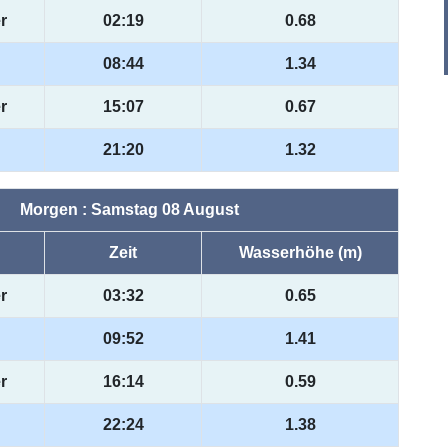
r
02:19
0.68
08:44
1.34
r
15:07
0.67
21:20
1.32
Morgen : Samstag 08 August
Zeit
Wasserhöhe (m)
r
03:32
0.65
09:52
1.41
r
16:14
0.59
22:24
1.38