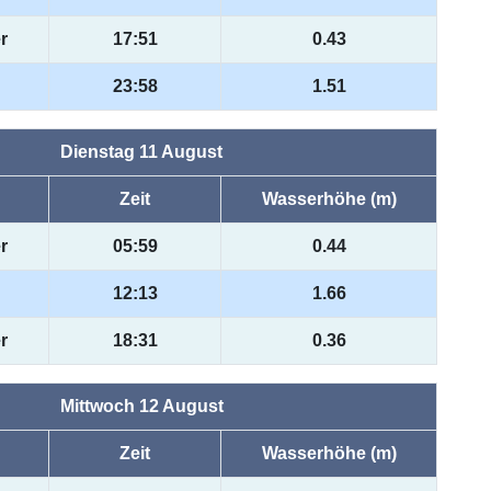
r
17:51
0.43
23:58
1.51
Dienstag 11 August
Zeit
Wasserhöhe (m)
r
05:59
0.44
12:13
1.66
r
18:31
0.36
Mittwoch 12 August
Zeit
Wasserhöhe (m)