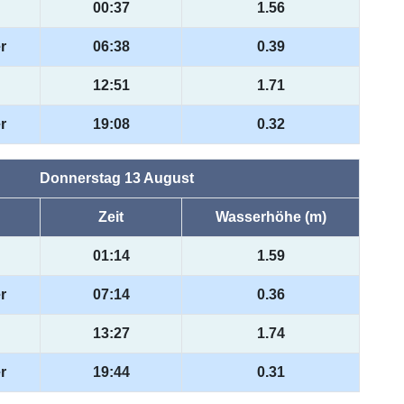
00:37
1.56
r
06:38
0.39
12:51
1.71
r
19:08
0.32
Donnerstag 13 August
Zeit
Wasserhöhe (m)
01:14
1.59
r
07:14
0.36
13:27
1.74
r
19:44
0.31