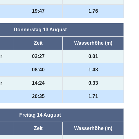
19:47
1.76
Donnerstag 13 August
Zeit
Wasserhöhe (m)
r
02:27
0.01
08:40
1.43
r
14:24
0.33
20:35
1.71
Freitag 14 August
Zeit
Wasserhöhe (m)