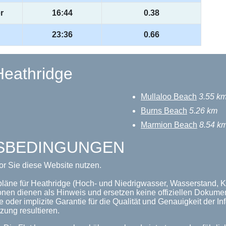
r
16:44
0.38
23:36
0.66
Heathridge
Mullaloo Beach
3.55 k
Burns Beach
5.26 km
Marmion Beach
8.54 k
GSBEDINGUNGEN
or Sie diese Website nutzen.
pläne für Heathridge (Hoch- und Niedrigwasser, Wasserstand, Ko
onen dienen als Hinweis und ersetzen keine offiziellen Dokume
 oder implizite Garantie für die Qualität und Genauigkeit der 
zung resultieren.