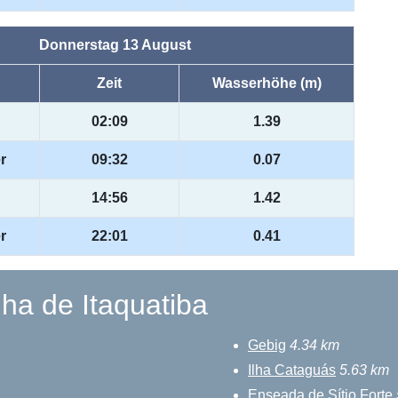
Donnerstag 13 August
Zeit
Wasserhöhe (m)
02:09
1.39
r
09:32
0.07
14:56
1.42
r
22:01
0.41
lha de Itaquatiba
Gebig
4.34 km
Ilha Cataguás
5.63 km
Enseada de Sítio Forte