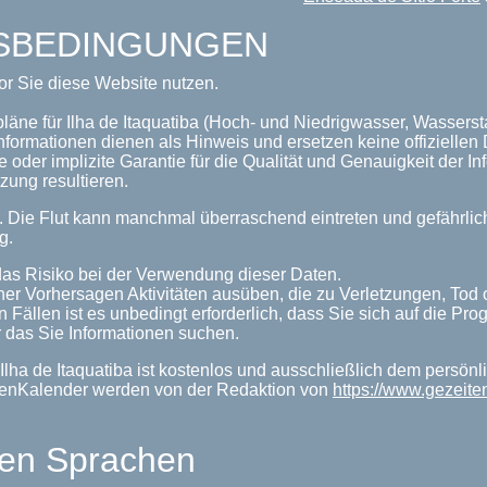
GSBEDINGUNGEN
or Sie diese Website nutzen.
läne für Ilha de Itaquatiba (Hoch- und Niedrigwasser, Wassersta
nformationen dienen als Hinweis und ersetzen keine offizielle
 oder implizite Garantie für die Qualität und Genauigkeit der 
zung resultieren.
n. Die Flut kann manchmal überraschend eintreten und gefährl
g.
as Risiko bei der Verwendung dieser Daten.
her Vorhersagen Aktivitäten ausüben, die zu Verletzungen, Tod
n Fällen ist es unbedingt erforderlich, dass Sie sich auf die P
 das Sie Informationen suchen.
Ilha de Itaquatiba ist kostenlos und ausschließlich dem persön
eitenKalender werden von der Redaktion von
https://www.gezeite
len Sprachen