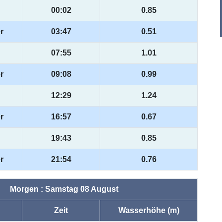
00:02
0.85
r
03:47
0.51
07:55
1.01
r
09:08
0.99
12:29
1.24
r
16:57
0.67
19:43
0.85
r
21:54
0.76
Morgen : Samstag 08 August
Zeit
Wasserhöhe (m)