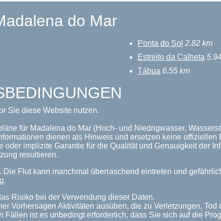
 Madalena do Mar
Ponta do Sol
2.82 km
Estreito da Calheta
5.9
Tábua
6.55 km
GSBEDINGUNGEN
or Sie diese Website nutzen.
pläne für Madalena do Mar (Hoch- und Niedrigwasser, Wassersta
nformationen dienen als Hinweis und ersetzen keine offizielle
 oder implizite Garantie für die Qualität und Genauigkeit der 
zung resultieren.
n. Die Flut kann manchmal überraschend eintreten und gefährl
g.
as Risiko bei der Verwendung dieser Daten.
her Vorhersagen Aktivitäten ausüben, die zu Verletzungen, Tod
n Fällen ist es unbedingt erforderlich, dass Sie sich auf die P