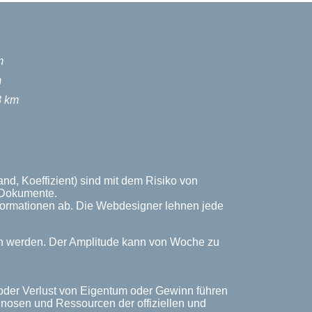
m
m
8 km
d, Koeffizient) sind mit dem Risiko von
n Dokumente.
Informationen ab. Die Webdesigner lehnen jede
ich werden. Der Amplitude kann von Woche zu
 oder Verlust von Eigentum oder Gewinn führen
rognosen und Ressourcen der offiziellen und