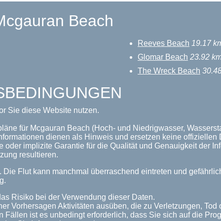
 Mcgauran Beach
Reeves Beach
19.17 k
Glomar Beach
23.92 k
The Wreck Beach
30.4
GSBEDINGUNGEN
or Sie diese Website nutzen.
pläne für Mcgauran Beach (Hoch- und Niedrigwasser, Wasserstan
nformationen dienen als Hinweis und ersetzen keine offizielle
 oder implizite Garantie für die Qualität und Genauigkeit der 
zung resultieren.
n. Die Flut kann manchmal überraschend eintreten und gefährl
g.
as Risiko bei der Verwendung dieser Daten.
her Vorhersagen Aktivitäten ausüben, die zu Verletzungen, Tod
n Fällen ist es unbedingt erforderlich, dass Sie sich auf die P