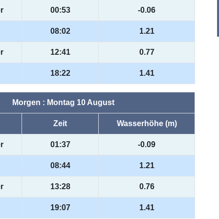
r
00:53
-0.06
08:02
1.21
r
12:41
0.77
18:22
1.41
Morgen : Montag 10 August
Zeit
Wasserhöhe (m)
r
01:37
-0.09
08:44
1.21
r
13:28
0.76
19:07
1.41