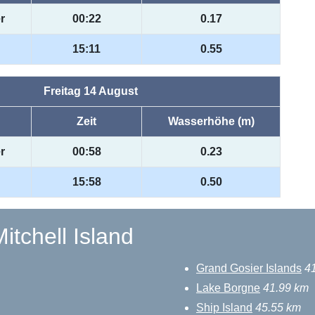
r
00:22
0.17
15:11
0.55
Freitag 14 August
Zeit
Wasserhöhe (m)
r
00:58
0.23
15:58
0.50
itchell Island
Grand Gosier Islands
4
Lake Borgne
41.99 km
Ship Island
45.55 km