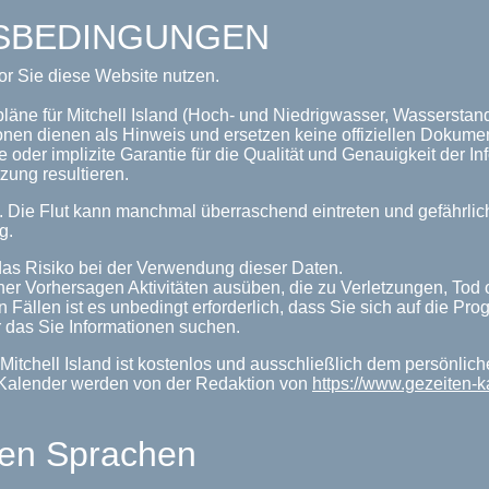
GSBEDINGUNGEN
or Sie diese Website nutzen.
läne für Mitchell Island (Hoch- und Niedrigwasser, Wasserstand
onen dienen als Hinweis und ersetzen keine offiziellen Dokume
 oder implizite Garantie für die Qualität und Genauigkeit der 
zung resultieren.
n. Die Flut kann manchmal überraschend eintreten und gefährl
g.
as Risiko bei der Verwendung dieser Daten.
her Vorhersagen Aktivitäten ausüben, die zu Verletzungen, Tod
n Fällen ist es unbedingt erforderlich, dass Sie sich auf die P
 das Sie Informationen suchen.
Mitchell Island ist kostenlos und ausschließlich dem persönlic
enKalender werden von der Redaktion von
https://www.gezeiten-
len Sprachen