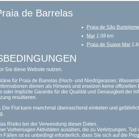
raia de Barrelas
Praia de São Bartolom
Mar
1.59 km
Praia de Suave Mar
1.6
GSBEDINGUNGEN
or Sie diese Website nutzen.
pläne für Praia de Barrelas (Hoch- und Niedrigwasser, Wassersta
nformationen dienen als Hinweis und ersetzen keine offizielle
 oder implizite Garantie für die Qualität und Genauigkeit der 
zung resultieren.
n. Die Flut kann manchmal überraschend eintreten und gefährl
g.
as Risiko bei der Verwendung dieser Daten.
her Vorhersagen Aktivitäten ausüben, die zu Verletzungen, Tod
n Fällen ist es unbedingt erforderlich, dass Sie sich auf die P