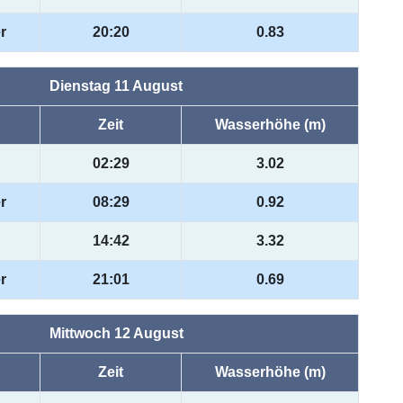
r
20:20
0.83
Dienstag 11 August
Zeit
Wasserhöhe (m)
02:29
3.02
r
08:29
0.92
14:42
3.32
r
21:01
0.69
Mittwoch 12 August
Zeit
Wasserhöhe (m)