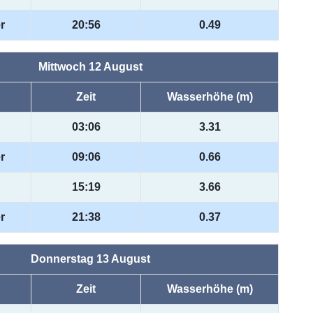
r
20:56
0.49
Mittwoch 12 August
Zeit
Wasserhöhe (m)
03:06
3.31
r
09:06
0.66
15:19
3.66
r
21:38
0.37
Donnerstag 13 August
Zeit
Wasserhöhe (m)