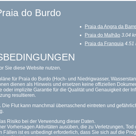
Praia do Burdo
Praia da Angra da Barr
Praia do Malhão
3.04 k
Praia da Franquia
4.51
GSBEDINGUNGEN
or Sie diese Website nutzen.
pläne für Praia do Burdo (Hoch- und Niedrigwasser, Wasserstand
onen dienen als Hinweis und ersetzen keine offiziellen Dokume
 oder implizite Garantie für die Qualität und Genauigkeit der 
zung resultieren.
n. Die Flut kann manchmal überraschend eintreten und gefährl
g.
as Risiko bei der Verwendung dieser Daten.
her Vorhersagen Aktivitäten ausüben, die zu Verletzungen, Tod
n Fällen ist es unbedingt erforderlich, dass Sie sich auf die P