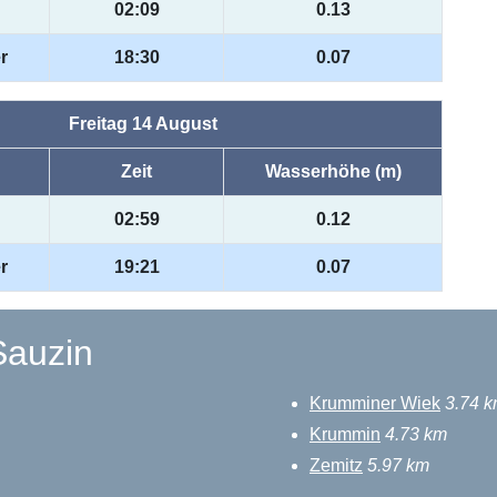
02:09
0.13
r
18:30
0.07
Freitag 14 August
Zeit
Wasserhöhe (m)
02:59
0.12
r
19:21
0.07
Sauzin
Krumminer Wiek
3.74 
Krummin
4.73 km
Zemitz
5.97 km