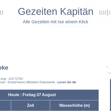
Gezeiten Kapitän
Alle Gezeiten mit nur einem Klick
oke
 Long: -123.72762
ose - Ersetzt keine offiziellen Dokumente -
Lesen Sie die
Heute : Freitag 07 August
Zeit
Wasserhöhe (m)