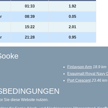
01:33
1.92
r
08:39
0.05
15:22
2.01
r
21:28
0.95
Sooke
Finlayson Arm
18.9 km
Esquimalt Royal Navy 
Port Crescent
23.46 km
GSBEDINGUNGEN
or Sie diese Website nutzen.