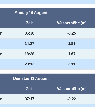
Montag 10 August
Zeit
Wasserhöhe (m)
r
06:30
-0.25
14:27
1.81
r
18:28
1.67
23:12
2.11
Dienstag 11 August
Zeit
Wasserhöhe (m)
r
07:17
-0.22