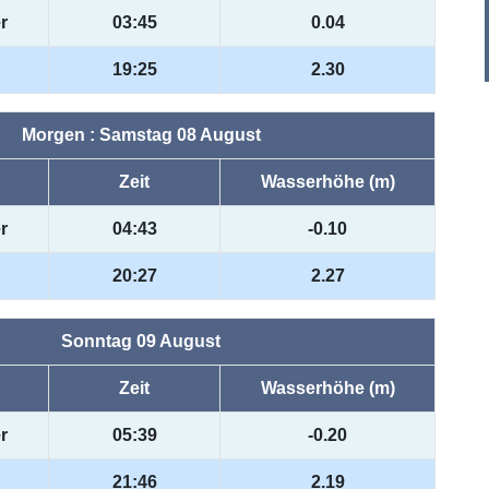
r
03:45
0.04
19:25
2.30
Morgen : Samstag 08 August
Zeit
Wasserhöhe (m)
r
04:43
-0.10
20:27
2.27
Sonntag 09 August
Zeit
Wasserhöhe (m)
r
05:39
-0.20
21:46
2.19