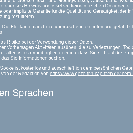
pläne für Sooke (Hoch- und Niedrigwasser, Wasserstand, Koeffi
dienen als Hinweis und ersetzen keine offiziellen Dokumente.
 oder implizite Garantie für die Qualität und Genauigkeit der 
zung resultieren.
n. Die Flut kann manchmal überraschend eintreten und gefährl
g.
as Risiko bei der Verwendung dieser Daten.
her Vorhersagen Aktivitäten ausüben, die zu Verletzungen, Tod
n Fällen ist es unbedingt erforderlich, dass Sie sich auf die P
 das Sie Informationen suchen.
 Sooke ist kostenlos und ausschließlich dem persönlichen Gebr
 von der Redaktion von
https://www.gezeiten-kapitaen.de/ her
len Sprachen