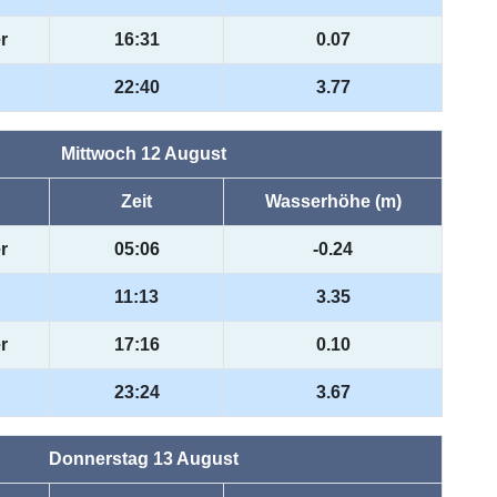
r
16:31
0.07
22:40
3.77
Mittwoch 12 August
Zeit
Wasserhöhe (m)
r
05:06
-0.24
11:13
3.35
r
17:16
0.10
23:24
3.67
Donnerstag 13 August